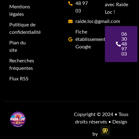
48 97
avec Raide
Mentions
03
Loc !
légales
raide.loc@gmail.com
Politique de
Fiche
confidentialité
06
30
établissement
Plan du
48
Google
97
site
03
Recherches
fréquentes
Flux RSS
Copyright
©
2024 • Tous
droits réservés • Design
by