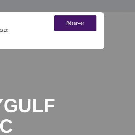
Réserver
tact
YGULF
OC