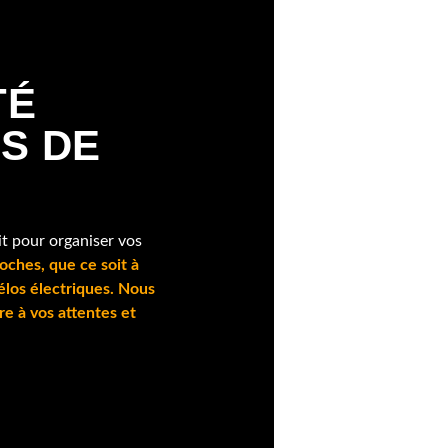
TÉ
S DE
it pour organiser vos
roches, que ce soit à
élos électriques. Nous
 à vos attentes et