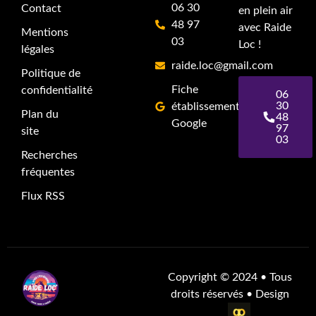
06 30
Contact
en plein air
48 97
avec Raide
Mentions
03
Loc !
légales
raide.loc@gmail.com
Politique de
Fiche
confidentialité
06
30
établissement
Plan du
48
Google
97
site
03
Recherches
fréquentes
Flux RSS
Copyright
©
2024 • Tous
droits réservés • Design