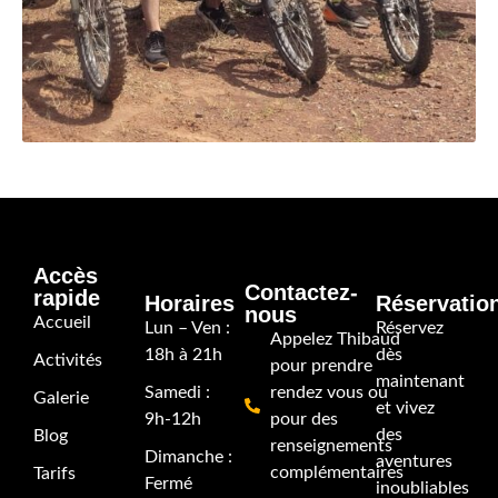
Accès
Contactez-
rapide
Horaires
Réservatio
nous
Accueil
Lun – Ven :
Réservez
Appelez Thibaud
18h à 21h
dès
Activités
pour prendre
maintenant
Samedi :
rendez vous ou
Galerie
et vivez
9h-12h
pour des
des
Blog
renseignements
Dimanche :
aventures
complémentaires
Tarifs
Fermé
inoubliables